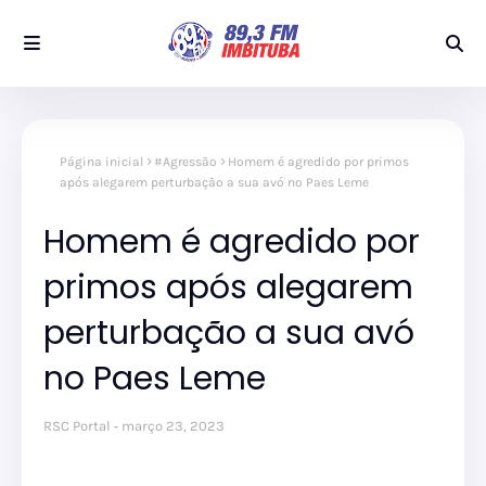
Página inicial
#Agressão
Homem é agredido por primos
após alegarem perturbação a sua avó no Paes Leme
Homem é agredido por
primos após alegarem
perturbação a sua avó
no Paes Leme
RSC Portal
março 23, 2023