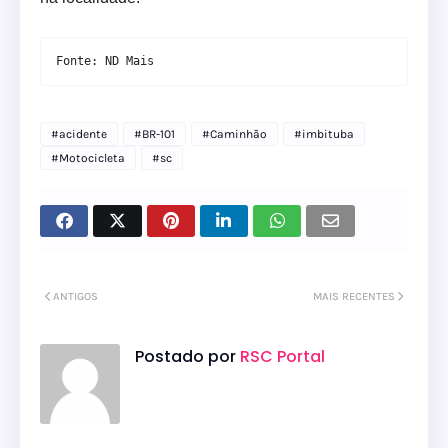
Fonte: ND Mais
#acidente
#BR-101
#Caminhão
#imbituba
#Motocicleta
#sc
ANTIGOS
MAIS RECENTES
Postado por
RSC Portal