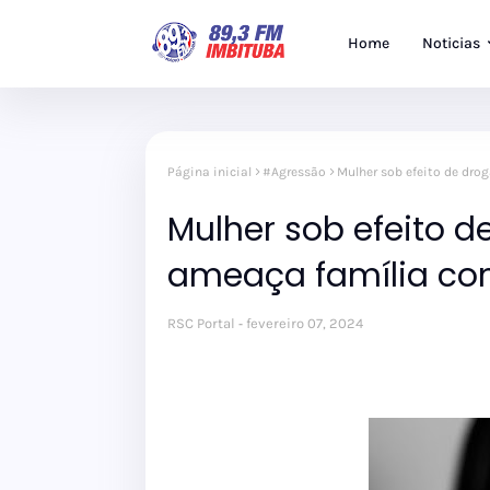
Home
Noticias
Página inicial
#Agressão
Mulher sob efeito de dr
Mulher sob efeito 
ameaça família co
RSC Portal
fevereiro 07, 2024