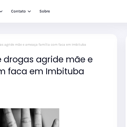
Contato
Sobre
ogas agride mãe e ameaça família com faca em Imbituba
de drogas agride mãe e
m faca em Imbituba