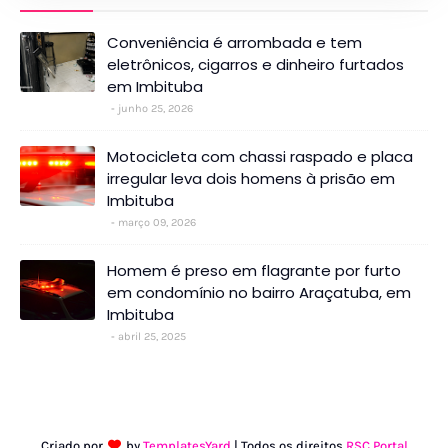
Conveniência é arrombada e tem
eletrônicos, cigarros e dinheiro furtados
em Imbituba
junho 25, 2026
Motocicleta com chassi raspado e placa
irregular leva dois homens à prisão em
Imbituba
março 09, 2026
Homem é preso em flagrante por furto
em condomínio no bairro Araçatuba, em
Imbituba
abril 25, 2025
Criado por
by
TemplatesYard
| Todos os direitos
RSC Portal