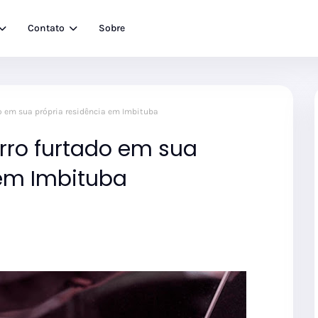
Contato
Sobre
 em sua própria residência em Imbituba
ro furtado em sua
 em Imbituba