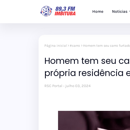
Home
Noticias
Página inicial
#carro
Homem tem seu carro furtado
Homem tem seu car
própria residência
RSC Portal
julho 03, 2024