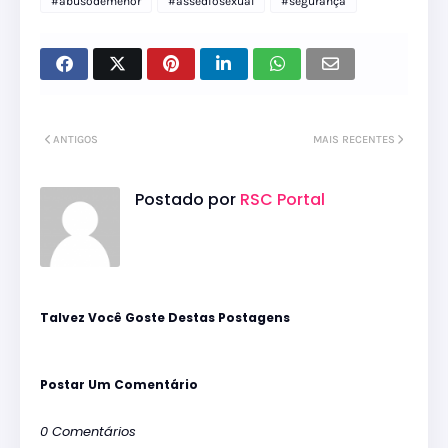
#abusodemenor
#assediosexual
#segurança
ANTIGOS
MAIS RECENTES
Postado por
RSC Portal
Talvez Você Goste Destas Postagens
Postar Um Comentário
0 Comentários