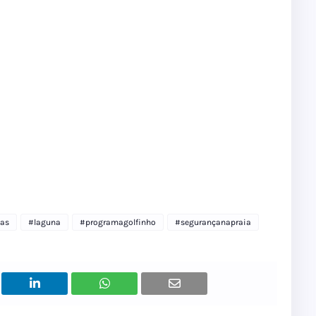
tas
#laguna
#programagolfinho
#segurançanapraia