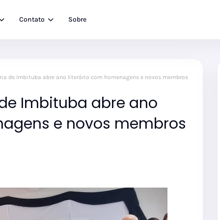
Contato
Sobre
ria de Imbituba abre ano literário com homenagens e novos membros
 de Imbituba abre ano
enagens e novos membros