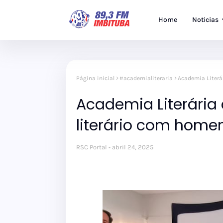
Home
Noticias
Página inicial
#academialiteraria
Academia Literá
Academia Literária
literário com hom
RSC Portal
abril 24, 2025