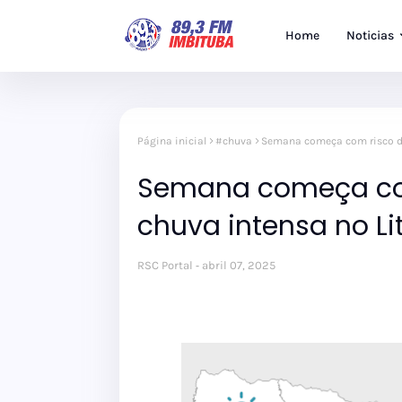
Home
Noticias
Página inicial
#chuva
Semana começa com risco de 
Semana começa com
chuva intensa no Li
RSC Portal
abril 07, 2025