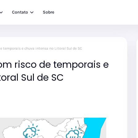
Contato
Sobre
temporais e chuva intensa no Litoral Sul de SC
 risco de temporais e
toral Sul de SC