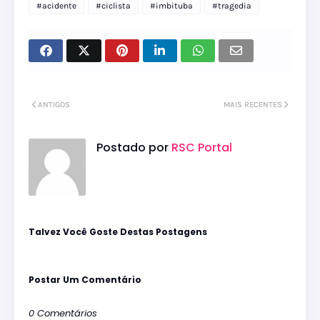
#acidente
#ciclista
#imbituba
#tragedia
ANTIGOS
MAIS RECENTES
Postado por
RSC Portal
Talvez Você Goste Destas Postagens
Postar Um Comentário
0 Comentários