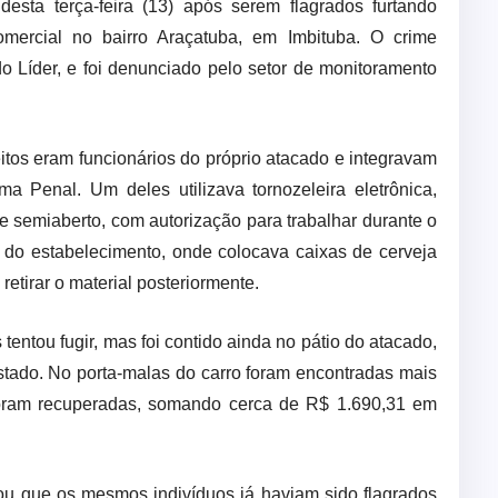
sta terça-feira (13) após serem flagrados furtando
mercial no bairro Araçatuba, em Imbituba. O crime
o Líder, e foi denunciado pelo setor de monitoramento
eitos eram funcionários do próprio atacado e integravam
a Penal. Um deles utilizava tornozeleira eletrônica,
 semiaberto, com autorização para trabalhar durante o
s do estabelecimento, onde colocava caixas de cerveja
retirar o material posteriormente.
entou fugir, mas foi contido ainda no pátio do atacado,
tado. No porta-malas do carro foram encontradas mais
 foram recuperadas, somando cerca de R$ 1.690,31 em
ou que os mesmos indivíduos já haviam sido flagrados