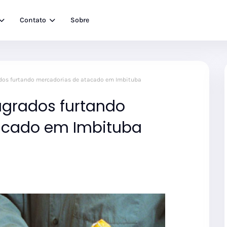
Contato
Sobre
ados furtando mercadorias de atacado em Imbituba
agrados furtando
acado em Imbituba