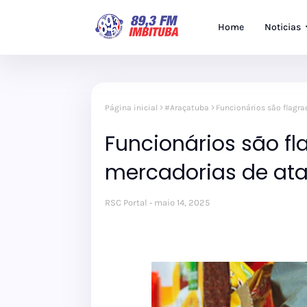
Home
Noticias
Página inicial
#Araçatuba
Funcionários são flagr
Funcionários são fl
mercadorias de at
RSC Portal
maio 14, 2025