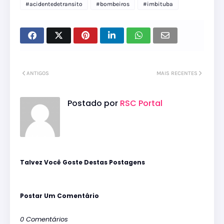
#acidentedetransito
#bombeiros
#imbituba
ANTIGOS
MAIS RECENTES
Postado por
RSC Portal
Talvez Você Goste Destas Postagens
Postar Um Comentário
0 Comentários