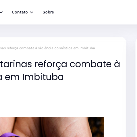
Contato
Sobre
nas reforça combate à violência doméstica em Imbituba
arinas reforça combate à
a em Imbituba