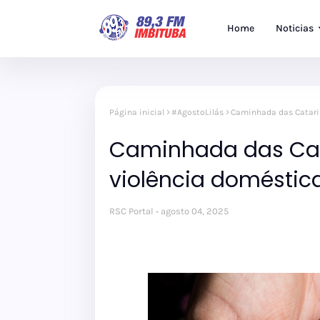
Home
Noticias
Página inicial
#AgostoLilás
Caminhada das Catari
Caminhada das Cat
violência doméstic
RSC Portal
agosto 04, 2025