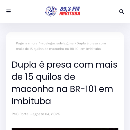
Página inicial
#delegaciadelaguna
Dupla é presa com
mais de 15 quilos de maconha na BR-101 em Imbituba
Dupla é presa com mais
de 15 quilos de
maconha na BR-101 em
Imbituba
RSC Portal
agosto 04, 2025