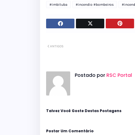
#imbituba
#incendio #bombeiros
#incen
ANTIGOS
Postado por
RSC Portal
Talvez Você Goste Destas Postagens
Postar Um Comentário