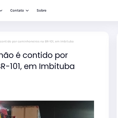
Contato
Sobre
contido por caminhoneiros na BR-101, em Imbituba
ão é contido por
R-101, em Imbituba