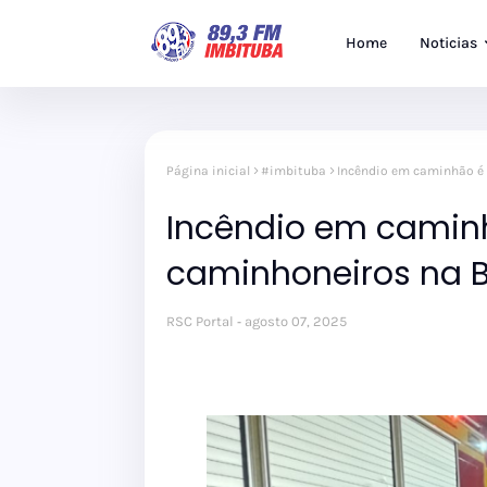
Home
Noticias
Página inicial
#imbituba
Incêndio em caminhão é 
Incêndio em caminh
caminhoneiros na B
RSC Portal
agosto 07, 2025