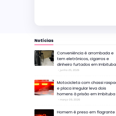
Notícias
Conveniência é arrombada e
tem eletrônicos, cigarros e
dinheiro furtados em Imbituba
junho 25, 2026
Motocicleta com chassi rasp
e placa irregular leva dois
homens à prisão em Imbituba
março 09, 2026
Homem é preso em flagrante