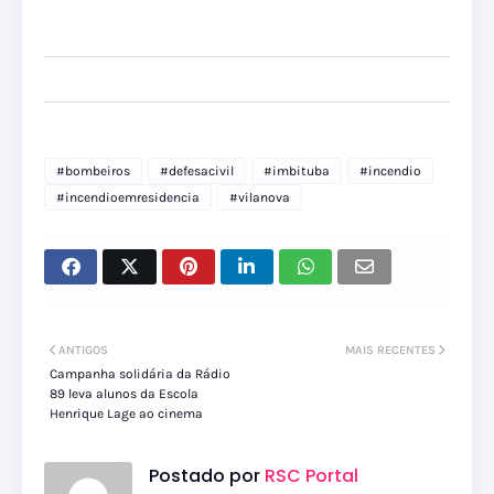
#bombeiros
#defesacivil
#imbituba
#incendio
#incendioemresidencia
#vilanova
ANTIGOS
MAIS RECENTES
Campanha solidária da Rádio
89 leva alunos da Escola
Henrique Lage ao cinema
Postado por
RSC Portal