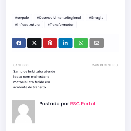
#cerpalo
#DesenvolvimentoRegional
#Energia
#infraestrutura
#Transformador
ANTIGOS
MAIS RECENTES
Samu de Imbituba atende
idosa com mal-estar e
motociclista ferido em
acidente de trânsito
Postado por
RSC Portal