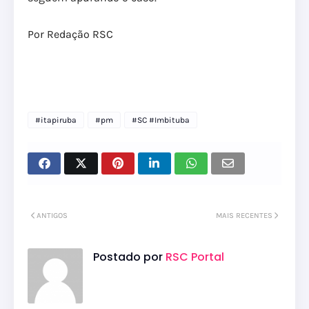
Por Redação RSC
#itapiruba
#pm
#SC #Imbituba
ANTIGOS
MAIS RECENTES
Postado por
RSC Portal