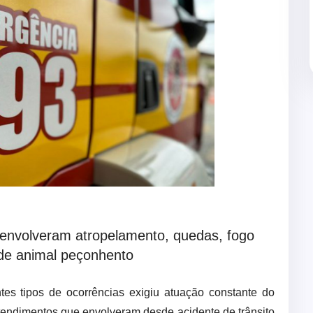
envolveram atropelamento, quedas, fogo
 de animal peçonhento
es tipos de ocorrências exigiu atuação constante do
endimentos que envolveram desde acidente de trânsito