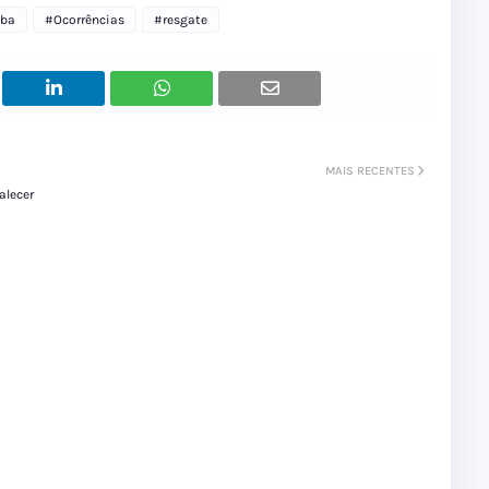
uba
#Ocorrências
#resgate
MAIS RECENTES
alecer