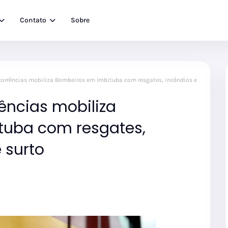
Contato
Sobre
corrências mobiliza Bombeiros em Imbituba com resgates, incêndios e
ências mobiliza
tuba com resgates,
 surto