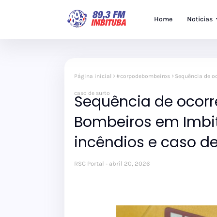
Home
Noticias
Página inicial
#corpodebombeiros
Sequência de o
caso de surto
Sequência de ocorr
Bombeiros em Imbi
incêndios e caso de
RSC Portal
abril 20, 2026