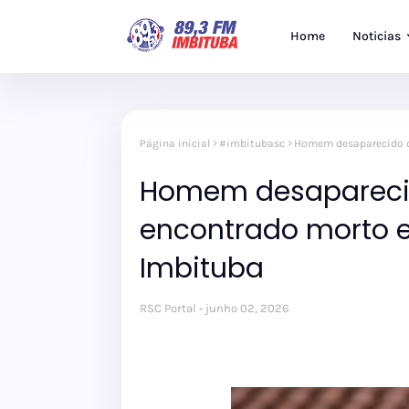
Home
Noticias
Página inicial
#imbitubasc
Homem desaparecido d
Homem desapareci
encontrado morto 
Imbituba
RSC Portal
junho 02, 2026