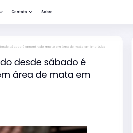
Contato
Sobre
esde sábado é encontrado morto em área de mata em Imbituba
do desde sábado é
em área de mata em