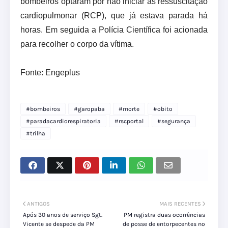
bombeiros optaram por não iniciar as ressuscitação
cardiopulmonar (RCP), que já estava parada há
horas. Em seguida a Polícia Científica foi acionada
para recolher o corpo da vítima.
Fonte: Engeplus
#bombeiros
#garopaba
#morte
#obito
#paradacardiorespiratoria
#rscportal
#segurança
#trilha
ANTIGOS
MAIS RECENTES
Após 30 anos de serviço Sgt.
PM registra duas ocorrências
Vicente se despede da PM
de posse de entorpecentes no