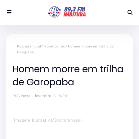
Página inicial
#bombeiros
Homem morre em trilha de
Garopaba
Homem morre em trilha
de Garopaba
RSC Portal
fevereiro 15, 2023
(Imagem ilustrativa/Doctorshoes)