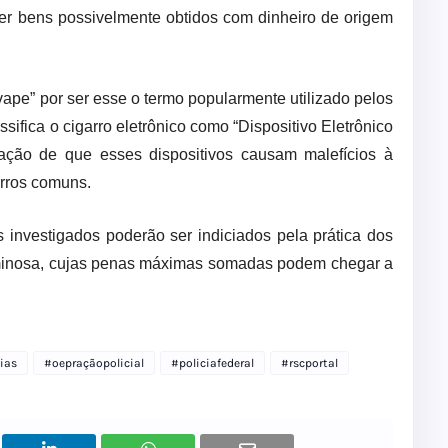
nder bens possivelmente obtidos com dinheiro de origem
ape” por ser esse o termo popularmente utilizado pelos
ifica o cigarro eletrônico como “Dispositivo Eletrônico
ação de que esses dispositivos causam malefícios à
arros comuns.
s investigados poderão ser indiciados pela prática dos
iminosa, cujas penas máximas somadas podem chegar a
ias
#oepraçãopolicial
#policiafederal
#rscportal