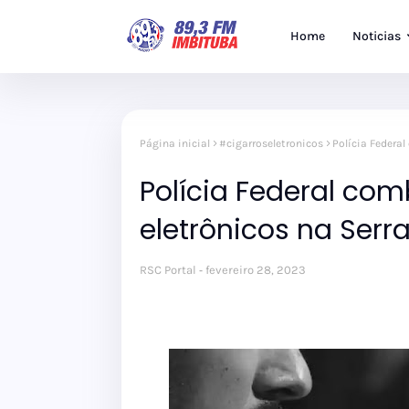
Home
Noticias
Página inicial
#cigarroseletronicos
Polícia Federal
Polícia Federal co
eletrônicos na Serr
RSC Portal
fevereiro 28, 2023