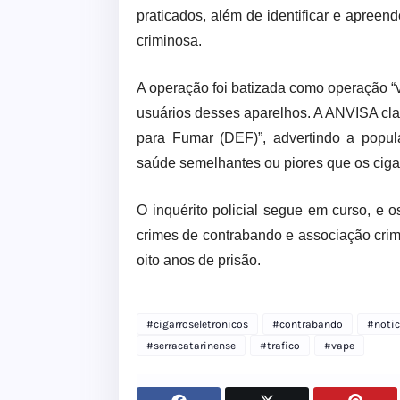
praticados, além de identificar e apree
criminosa.
A operação foi batizada como operação “v
usuários desses aparelhos. A ANVISA class
para Fumar (DEF)”, advertindo a popul
saúde semelhantes ou piores que os cig
O inquérito policial segue em curso, e o
crimes de contrabando e associação cr
oito anos de prisão.
#cigarroseletronicos
#contrabando
#notic
#serracatarinense
#trafico
#vape