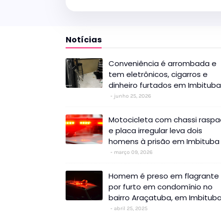
Notícias
Conveniência é arrombada e
tem eletrônicos, cigarros e
dinheiro furtados em Imbituba
junho 25, 2026
Motocicleta com chassi rasp
e placa irregular leva dois
homens à prisão em Imbituba
março 09, 2026
Homem é preso em flagrante
por furto em condomínio no
bairro Araçatuba, em Imbitub
abril 25, 2025