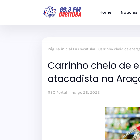
Home
Noticias
Página inicial
#Araçatuba
Carrinho cheio de energ
Carrinho cheio de e
atacadista na Ara
RSC Portal
março 28, 2023