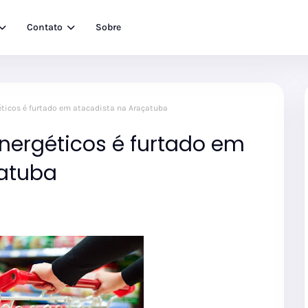
Contato
Sobre
éticos é furtado em atacadista na Araçatuba
nergéticos é furtado em
çatuba