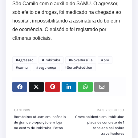
São Camilo com o auxílio do SAMU. O agressor,
sob efeito de drogas, foi medicado na chegada ao
hospital, impossibilitando a assinatura do boletim
de ocorrência. O episódio foi registrado por
câmeras policiais.
#Agressão
#imbituba
#NovaBrasília
#pm
#samu
#segurança
#SurtoPsicótico
ANTIGOS
MAIS RECENTES
Bombeiros atuam em Incêndio
Grave acidente em Imbituba:
de grande proporção em loja
placa de concreto de 1
no centro de Imbituba; Fotos
tonelada cai sobre
trabalhadores