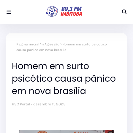
Página inicial
#Agressão
Homem em surto psicótico
causa pânico em nova brasília
Homem em surto
psicótico causa pânico
em nova brasília
RSC Portal
dezembro 11, 2023