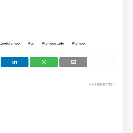
isãodotempo
#sc
#tempestade
#tempo
MAIS RECENTES