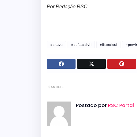
Por Redação RSC
#chuva
#defesacivil
#litoralsul
#prev
ANTIGOS
Postado por
RSC Portal