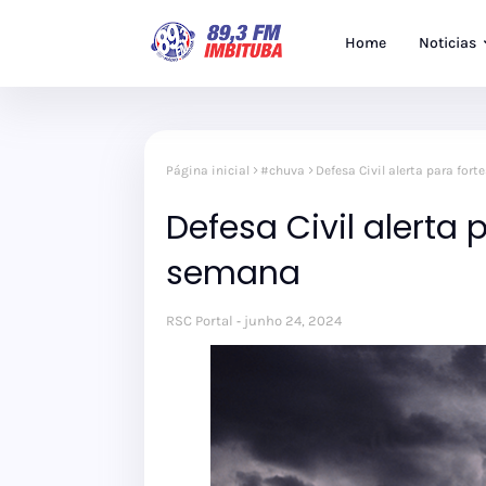
Home
Noticias
Página inicial
#chuva
Defesa Civil alerta para for
Defesa Civil alerta
semana
RSC Portal
junho 24, 2024