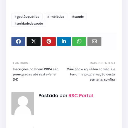
#gestãopublica
#imbituba
#saude
#unidadedesaude
ANTIGOS
MAIS RECENTES
Inscrições no Enem 2024 são
Cine Show equilibra comédia e
prorrogadas até sexta-feira
terror na programação desta
(14)
semana; confira
Postado por
RSC Portal