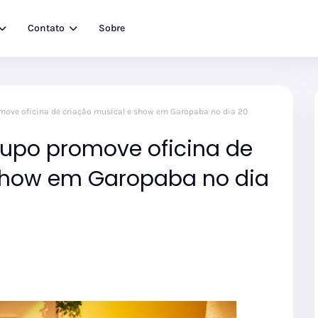
Contato
Sobre
omove oficina de criação musical e show em Garopaba no dia 20
rupo promove oficina de
 show em Garopaba no dia