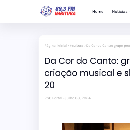
Home
Noticias
Página inicial
#cultura
Da Cor do Canto: grupo pr
Da Cor do Canto: g
criação musical e
20
RSC Portal
julho 08, 2024