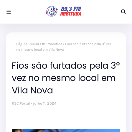
Página inicial
#furtodefios
Fios são furtados pela 3° vez
no mesmo local em Vila Nova
Fios são furtados pela 3°
vez no mesmo local em
Vila Nova
RSC Portal
julho 11, 2024