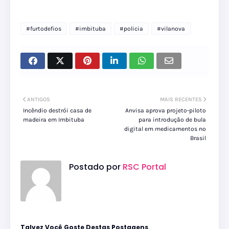
#furtodefios
#imbituba
#policia
#vilanova
ANTIGOS
MAIS RECENTES
Incêndio destrói casa de
Anvisa aprova projeto-piloto
madeira em Imbituba
para introdução de bula
digital em medicamentos no
Brasil
Postado por
RSC Portal
Talvez Você Goste Destas Postagens