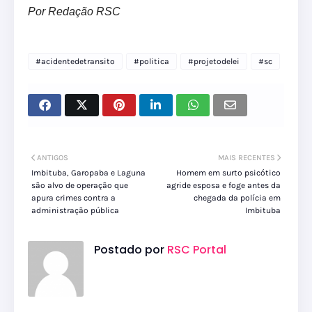
Por Redação RSC
#acidentedetransito
#politica
#projetodelei
#sc
ANTIGOS
MAIS RECENTES
Imbituba, Garopaba e Laguna
Homem em surto psicótico
são alvo de operação que
agride esposa e foge antes da
apura crimes contra a
chegada da polícia em
administração pública
Imbituba
Postado por
RSC Portal