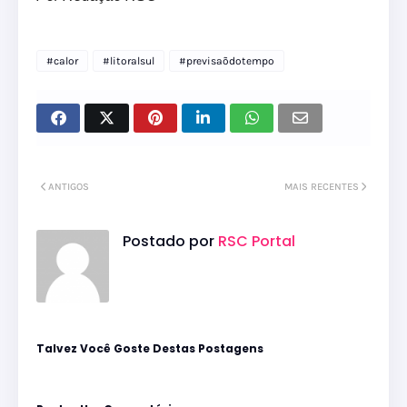
#calor
#litoralsul
#previsaõdotempo
ANTIGOS
MAIS RECENTES
Postado por
RSC Portal
Talvez Você Goste Destas Postagens