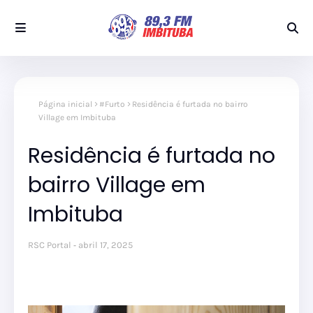
Página inicial
#Furto
Residência é furtada no bairro
Village em Imbituba
Residência é furtada no
bairro Village em
Imbituba
RSC Portal
abril 17, 2025