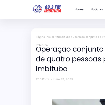
Home
Noticias
Página inicial
#imbituba
Operação conjunta da PM 
Imbituba
Operação conjunta 
de quatro pessoas 
Imbituba
RSC Portal
maio 29, 2025