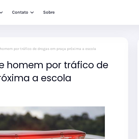
Contato
Sobre
e homem por tráfico de drogas em praça próxima a escola
nde homem por tráfico de
róxima a escola