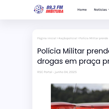
Home
Noticias
Página inicial
#açãopolicial
Polícia Militar prend
Polícia Militar pre
drogas em praça p
RSC Portal
junho 04, 2025