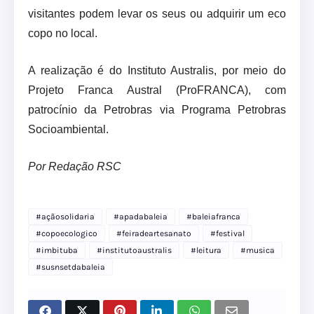
visitantes podem levar os seus ou adquirir um eco
copo no local.
A realização é do Instituto Australis, por meio do
Projeto Franca Austral (ProFRANCA), com
patrocínio da Petrobras via Programa Petrobras
Socioambiental.
Por Redação RSC
#açãosolidaria
#apadabaleia
#baleiafranca
#copoecologico
#feiradeartesanato
#festival
#imbituba
#institutoaustralis
#leitura
#musica
#susnsetdabaleia