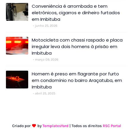
Conveniência é arrombada e tem
eletrônicos, cigarros e dinheiro furtados
em Imbituba
junho 25, 2026
Motocicleta com chassi raspado e placa
irregular leva dois homens à prisão em
Imbituba
março 09, 2026
Homem é preso em flagrante por furto
em condomínio no bairro Araçatuba, em
Imbituba
abril 25, 2025
Criado por
by
TemplatesYard
| Todos os direitos
RSC Portal