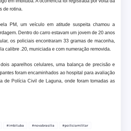
o em Imbituba. A ocorrência foi registrada por volta da
 de rotina.
ela PM, um veículo em atitude suspeita chamou a
ordagem. Dentro do carro estavam um jovem de 20 anos
ular, os policiais encontraram 33 gramas de maconha,
la calibre .20, municiada e com numeração removida.
dois aparelhos celulares, uma balança de precisão e
upantes foram encaminhados ao hospital para avaliação
a de Polícia Civil de Laguna, onde foram tomadas as
#imbituba
#novabrasilia
#poiliciamilitar