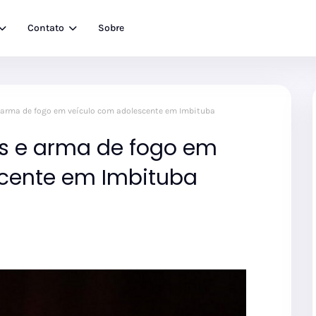
Contato
Sobre
 arma de fogo em veículo com adolescente em Imbituba
s e arma de fogo em
scente em Imbituba