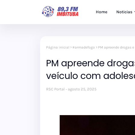
Home
Noticias
Página inicial
#armadefogo
PM apreende drogas e
PM apreende droga
veículo com adole
RSC Portal
agosto 25, 2025