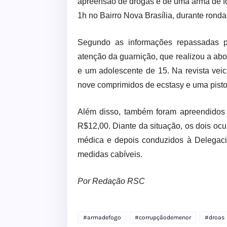
apreensão de drogas e de uma arma de fog
1h no Bairro Nova Brasília, durante rondas
Segundo as informações repassadas p
atenção da guarnição, que realizou a ab
e um adolescente de 15. Na revista veic
nove comprimidos de ecstasy e uma pisto
Além disso, também foram apreendidos 
R$12,00. Diante da situação, os dois oc
médica e depois conduzidos à Delegaci
medidas cabíveis.
Por Redação RSC
#armadefogo
#corrupçãodemenor
#droas