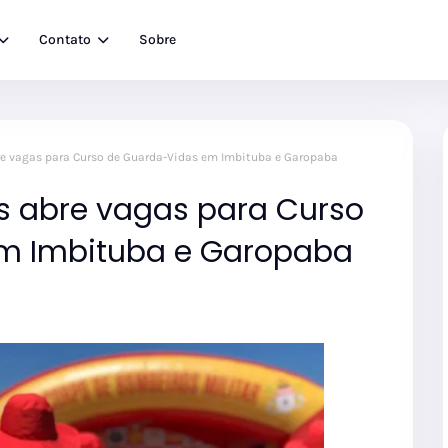
Contato
Sobre
e vagas para Curso de Guarda-Vidas em Imbituba e Garopaba
s abre vagas para Curso
m Imbituba e Garopaba