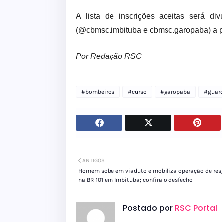
A lista de inscrições aceitas será d
(@cbmsc.imbituba e cbmsc.garopaba) a pa
Por Redação RSC
#bombeiros
#curso
#garopaba
#guar
ANTIGOS
Homem sobe em viaduto e mobiliza operação de res
na BR-101 em Imbituba; confira o desfecho
Postado por
RSC Portal