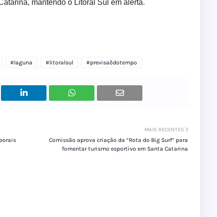
atarina, mantendo o Litoral Sul em alerta.
#laguna
#litoralsul
#previsaõdotempo
MAIS RECENTES
porais
Comissão aprova criação da “Rota do Big Surf” para
fomentar turismo esportivo em Santa Catarina