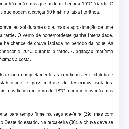
 manhã e máximas que podem chegar a 19°C à tarde. O
as que podem alcançar 50 km/h na faixa litorânea.
orável ao sol durante o dia, mas a aproximação de uma
 da tarde. O vento de norte/nordeste ganha intensidade,
 e há chance de chuva isolada no período da noite. As
nhecer e 20°C durante a tarde. A agitação marítima
óximas à costa.
 fria muda completamente as condições em Imbituba e
abilidade e possibilidade de temporais isolados,
mínimas ficam em torno de 18°C, enquanto as máximas
nta para tempo firme na segunda-feira (29), mas com
 no Oeste do estado. Na terça-feira (30), a chuva deve se