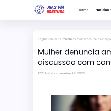
Home
Noticias
Página inicial
#imbituba
Mulher denuncia ameaça
Mulher denuncia a
discussão com com
RSC Portal
novembro 28, 2025