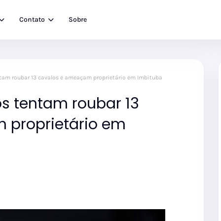
Contato
Sobre
am roubar 13 cavalos e ameaçam proprietário em Imbituba
s tentam roubar 13
 proprietário em