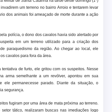
a Militar de Santa Catarina na tarde deste domingo (1º)
nvadirem um terreno no bairro Arroio e tentarem levar
tário dos animais foi ameaçado de morte durante a ação
la polícia, o dono dos cavalos havia sido alertado por
speita em um terreno utilizado para a criação dos
 de paraquedismo da região. Ao chegar ao local, ele
os cavalos para fora da área.
 tentativa de furto, ele gritou com os suspeitos. Nesse
a arma semelhante a um revólver, apontou em sua
e ele permanecesse parado. Diante da situação, o
ria segurança.
eitos fugiram por uma área de mata próxima ao terreno.
setor tático, realizaram buscas nas imediações logo