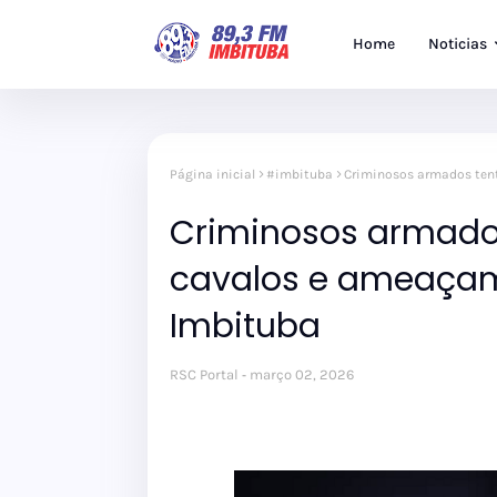
Home
Noticias
Página inicial
#imbituba
Criminosos armados tent
Criminosos armado
cavalos e ameaçam
Imbituba
RSC Portal
março 02, 2026