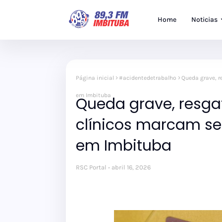
Home
Noticias
Página inicial
#acidentedetrabalho
Queda grave, r
em Imbituba
Queda grave, resga
clínicos marcam se
em Imbituba
RSC Portal
abril 16, 2026