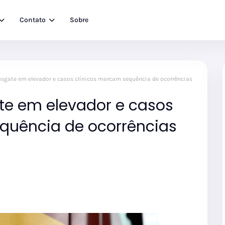
Contato
Sobre
esgate em elevador e casos clínicos marcam sequência de ocorrências
te em elevador e casos
quência de ocorrências