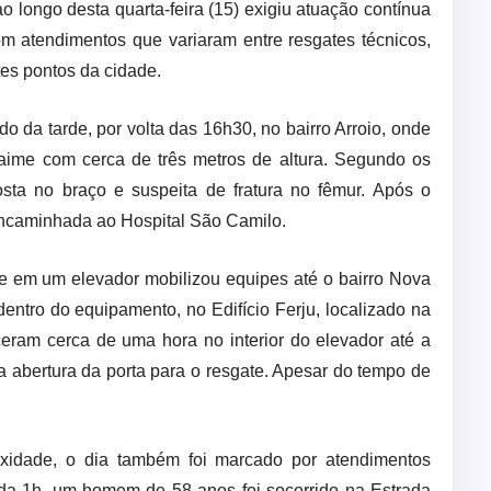
o longo desta quarta-feira (15) exigiu atuação contínua
 atendimentos que variaram entre resgates técnicos,
tes pontos da cidade.
do da tarde, por volta das 16h30, no bairro Arroio, onde
me com cerca de três metros de altura. Segundo os
osta no braço e suspeita de fratura no fêmur. Após o
i encaminhada ao Hospital São Camilo.
ne em um elevador mobilizou equipes até o bairro Nova
dentro do equipamento, no Edifício Ferju, localizado na
ram cerca de uma hora no interior do elevador até a
 abertura da porta para o resgate. Apesar do tempo de
xidade, o dia também foi marcado por atendimentos
 da 1h, um homem de 58 anos foi socorrido na Estrada