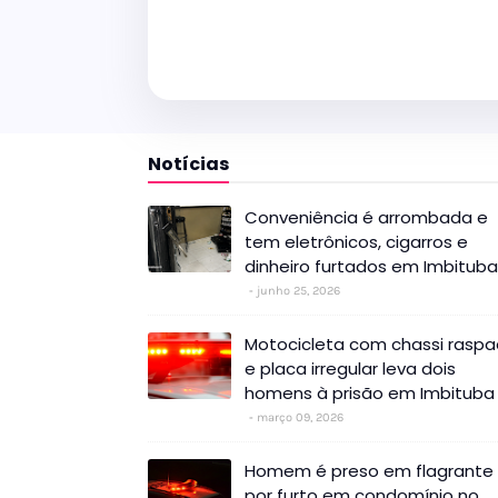
Notícias
Conveniência é arrombada e
tem eletrônicos, cigarros e
dinheiro furtados em Imbituba
junho 25, 2026
Motocicleta com chassi rasp
e placa irregular leva dois
homens à prisão em Imbituba
março 09, 2026
Homem é preso em flagrante
por furto em condomínio no