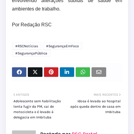
envolvendo alterações súbitas de saúde em
ambientes de trabalho.
Por Redação RSC
#RSCNotícias
#SegurançaEmFoco
#SegurançaPública
ANTIGOS
MAIS RECENTES
Adolescente sem habilitação
Idosa é levada ao hospital
tenta fugir da PM, cai de
após queda dentro de casa em
motocicleta e é levado à
Imbituba
delegacia em Imbituba