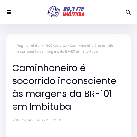
Página inicial
#RSCNotícias
Caminhoneiro é socorrido
inconsciente às margens da BR-101 em Imbituba
Caminhoneiro é
socorrido inconsciente
às margens da BR-101
em Imbituba
RSC Portal
junho 01, 2026