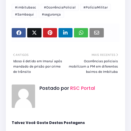
#imbitubasc
#OcorrênciaPolicial
#PolíciaMilitar
#Sambaqui
#segurança
ANTIGOS
MAIS RECENTES
Idoso é detido em Imaruí após
Ocorrências policiais
mandado de prisão por crime
mobilizam a PM em diferentes
de trânsito
bairros de Imbituba
Postado por
RSC Portal
Talvez Você Goste Destas Postagens