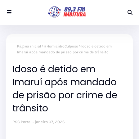
Página inicial
#HomicídioCulposo
Idoso é detido em
Imaruí após mandado de prisão por crime de trânsito
Idoso é detido em
Imaruí após mandado
de prisão por crime de
trânsito
RSC Portal
janeiro 07, 2026