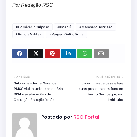
Por Redação RSC
#HomicídioCulposo
#Imaruí
#MandadoDePrisão
#PolíciaMilitar
#VargemDoRioDuna
ANTIGOS
MAIS RECENTES
Subcomandante-Geral da
Homem invade casa e fere
PMSC visita unidades do 34º
duas pessoas com faca no
BPM e avalia ações da
bairro Sambaqui, em
Operação Estação Verão
Imbituba
Postado por
RSC Portal