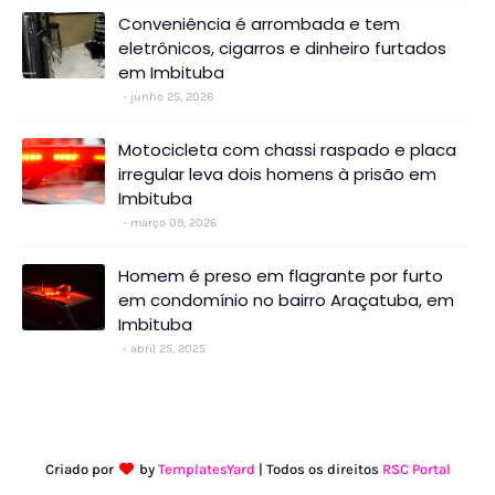
Conveniência é arrombada e tem
eletrônicos, cigarros e dinheiro furtados
em Imbituba
junho 25, 2026
Motocicleta com chassi raspado e placa
irregular leva dois homens à prisão em
Imbituba
março 09, 2026
Homem é preso em flagrante por furto
em condomínio no bairro Araçatuba, em
Imbituba
abril 25, 2025
Criado por
by
TemplatesYard
| Todos os direitos
RSC Portal