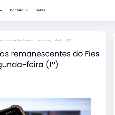
Contato
Sobre
scentes do Fies terminam nesta segunda-feira (1°)
gas remanescentes do Fies
unda-feira (1°)