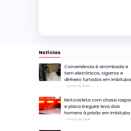
Notícias
Conveniência é arrombada e
tem eletrônicos, cigarros e
dinheiro furtados em Imbituba
junho 25, 2026
Motocicleta com chassi rasp
e placa irregular leva dois
homens à prisão em Imbituba
março 09, 2026