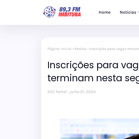
Home
Noticias
Página inicial
#bolsa
Inscrições para vagas remane
Inscrições para va
terminam nesta seg
RSC Portal
julho 01, 2024