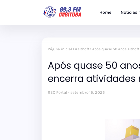
Home
Noticias
Página inicial
#althoff
Após quase 50 anos Althoff 
Após quase 50 anos
encerra atividades 
RSC Portal
setembro 19, 2025