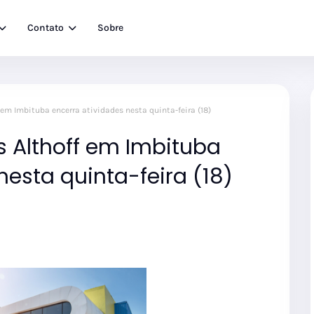
Contato
Sobre
em Imbituba encerra atividades nesta quinta-feira (18)
 Althoff em Imbituba
nesta quinta-feira (18)