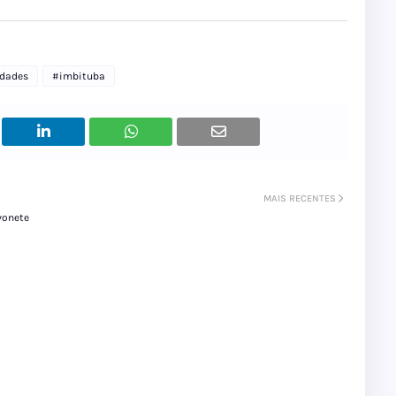
idades
#imbituba
MAIS RECENTES
vonete