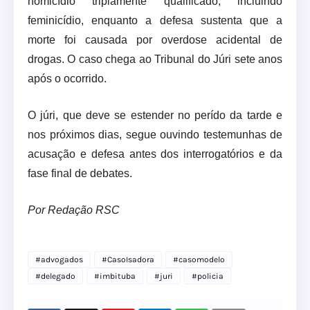
homicídio triplamente qualificado, incluindo
feminicídio, enquanto a defesa sustenta que a
morte foi causada por overdose acidental de
drogas. O caso chega ao Tribunal do Júri sete anos
após o ocorrido.
O júri, que deve se estender no perído da tarde e
nos próximos dias, segue ouvindo testemunhas de
acusação e defesa antes dos interrogatórios e da
fase final de debates.
Por Redação RSC
#advogados
#CasoIsadora
#casomodelo
#delegado
#imbituba
#juri
#policia