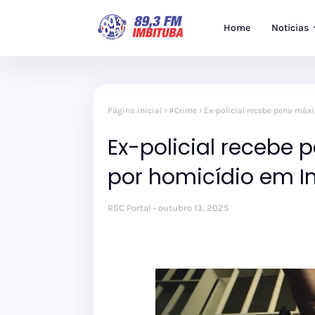
Home
Noticias
Página inicial
#Crime
Ex-policial recebe pena má
Ex-policial recebe
por homicídio em I
RSC Portal
outubro 13, 2025