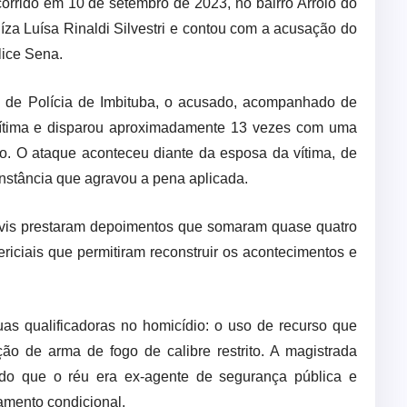
rrido em 10 de setembro de 2023, no bairro Arroio do
íza Luísa Rinaldi Silvestri e contou com a acusação do
lice Sena.
 de Polícia de Imbituba, o acusado, acompanhado de
vítima e disparou aproximadamente 13 vezes com uma
to. O ataque aconteceu diante da esposa da vítima, de
unstância que agravou a pena aplicada.
s civis prestaram depoimentos que somaram quase quatro
ericiais que permitiram reconstruir os acontecimentos e
s qualificadoras no homicídio: o uso de recurso que
ação de arma de fogo de calibre restrito. A magistrada
ndo que o réu era ex-agente de segurança pública e
amento condicional.