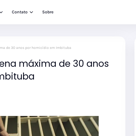
Contato
Sobre
xima de 30 anos por homicídio em Imbituba
 pena máxima de 30 anos
mbituba